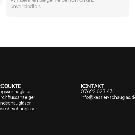
unverbindlich.
RODUKTE
KONTAKT
ngsschaugläser
07622 623 43
rchflussanzeiger
info@kessler-schauglas.d
ndschaugläser
asrohrschaugläser